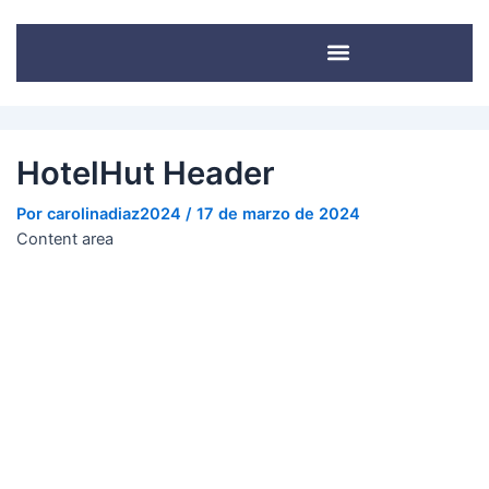
Navegación
de
entradas
El Encanto De Los Pinos
Casa los Pinos
Casa de campo Don Tomás
HotelHut Header
Por
carolinadiaz2024
/
17 de marzo de 2024
Content area